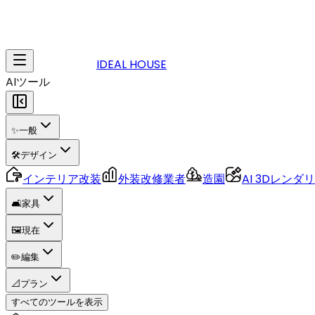
IDEAL HOUSE
AIツール
✨
一般
🛠️
デザイン
インテリア改装
外装改修業者
造園
AI 3Dレンダ
🛋️
家具
🖼️
現在
✏️
編集
📐
プラン
すべてのツールを表示