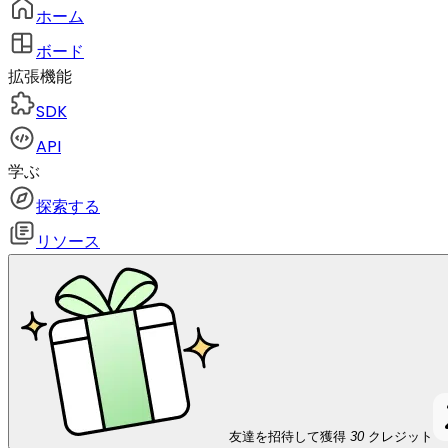
ホーム
ボード
拡張機能
SDK
API
学ぶ
探索する
リソース
友達を招待して獲得
30
クレジット