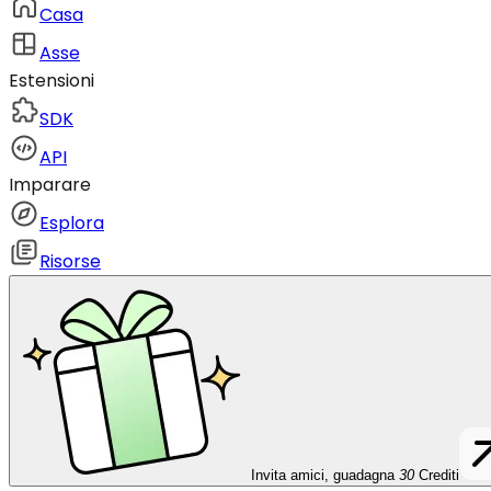
Casa
Asse
Estensioni
SDK
API
Imparare
Esplora
Risorse
Invita amici, guadagna
30
Crediti