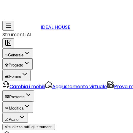
IDEAL HOUSE
Strumenti AI
✨
Generale
🛠️
Progetto
🛋️
Fornire
Cambia i mobili
Aggiustamento virtuale
Prova m
🖼️
Presente
✏️
Modifica
📐
Piano
Visualizza tutti gli strumenti