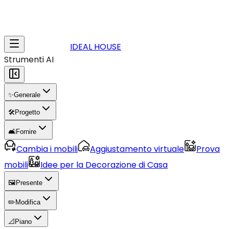
IDEAL HOUSE
Strumenti AI
✨
Generale
🛠️
Progetto
🛋️
Fornire
Cambia i mobili
Aggiustamento virtuale
Prova
mobili
Idee per la Decorazione di Casa
🖼️
Presente
✏️
Modifica
📐
Piano