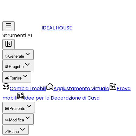
IDEAL HOUSE
Strumenti AI
✨
Generale
🛠️
Progetto
🛋️
Fornire
Cambia i mobili
Aggiustamento virtuale
Prova
mobili
Idee per la Decorazione di Casa
🖼️
Presente
✏️
Modifica
📐
Piano