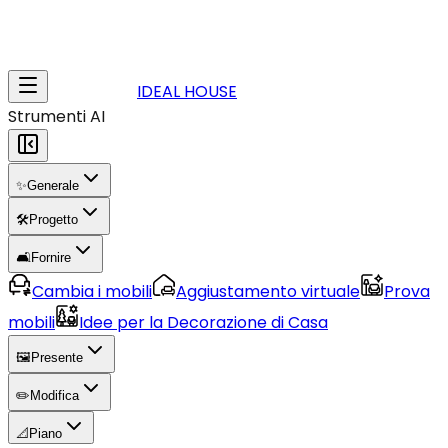
IDEAL HOUSE
Strumenti AI
✨
Generale
🛠️
Progetto
🛋️
Fornire
Cambia i mobili
Aggiustamento virtuale
Prova
mobili
Idee per la Decorazione di Casa
🖼️
Presente
✏️
Modifica
📐
Piano