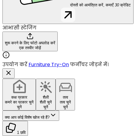
दोस्तों को आमंत्रित करें, कमाएँ
30
क्रेडिट
आभासी स्टेजिंग
शुरू करने के लिए फोटो अपलोड करें
एक तस्वीर जोड़ें
उपयोग करें
Furniture Try-On
फर्नीचर जोड़ने में।
कक्ष प्रकार
शैली
तत्व
कमरे का प्रकार चुनें
शैली चुनें
तत्व चुनें
चुनें
चुनें
चुनें
क्या आप कोई विशेष खोज रहे हैं?
1 छवि