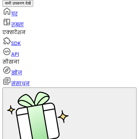
सभी उपकरण देखें
घर
तख़्ता
एक्सटेंशन
SDK
API
सीखना
खोज
संसाधन