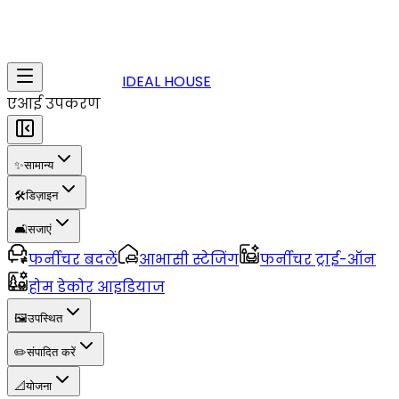
IDEAL HOUSE
एआई उपकरण
✨
सामान्य
🛠️
डिज़ाइन
🛋️
सजाएं
फर्नीचर बदलें
आभासी स्टेजिंग
फर्नीचर ट्राई-ऑन
होम डेकोर आइडियाज
🖼️
उपस्थित
✏️
संपादित करें
📐
योजना