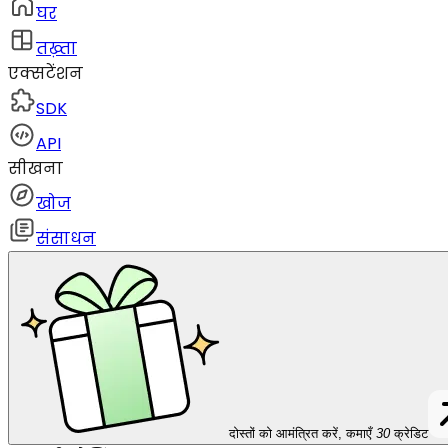
घर
तख़्ता
एक्सटेंशन
SDK
API
सीखना
खोज
संसाधन
दोस्तों को आमंत्रित करें, कमाएँ
30
क्रेडिट