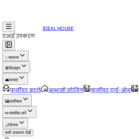
IDEAL HOUSE
एआई उपकरण
✨
सामान्य
🛠️
डिज़ाइन
🛋️
सजाएं
फर्नीचर बदलें
आभासी स्टेजिंग
फर्नीचर ट्राई-ऑन
🖼️
उपस्थित
✏️
संपादित करें
📐
योजना
सभी उपकरण देखें