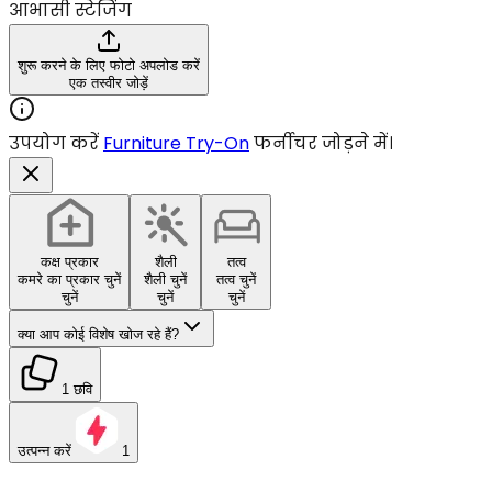
आभासी स्टेजिंग
शुरू करने के लिए फोटो अपलोड करें
एक तस्वीर जोड़ें
उपयोग करें
Furniture Try-On
फर्नीचर जोड़ने में।
कक्ष प्रकार
शैली
तत्व
कमरे का प्रकार चुनें
शैली चुनें
तत्व चुनें
चुनें
चुनें
चुनें
क्या आप कोई विशेष खोज रहे हैं?
1 छवि
उत्पन्न करें
1