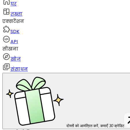
घर
तख़्ता
एक्सटेंशन
SDK
API
सीखना
खोज
संसाधन
दोस्तों को आमंत्रित करें, कमाएँ
30
क्रेडिट