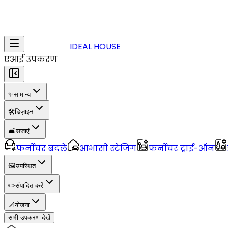
IDEAL HOUSE
एआई उपकरण
✨
सामान्य
🛠️
डिज़ाइन
🛋️
सजाएं
फर्नीचर बदलें
आभासी स्टेजिंग
फर्नीचर ट्राई-ऑन
🖼️
उपस्थित
✏️
संपादित करें
📐
योजना
सभी उपकरण देखें