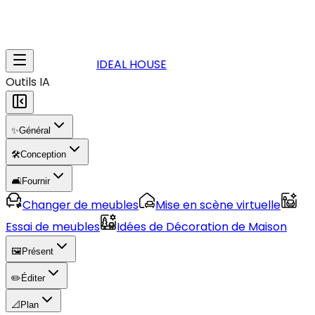
IDEAL HOUSE
Outils IA
✨
Général
🛠️
Conception
🛋️
Fournir
Changer de meubles
Mise en scène virtuelle
Essai de meubles
Idées de Décoration de Maison
🖼️
Présent
✏️
Éditer
📐
Plan