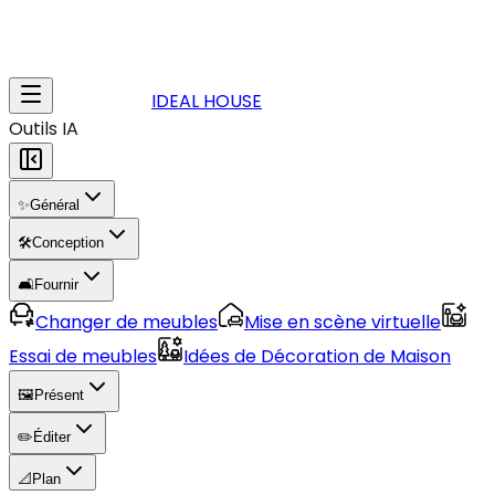
IDEAL HOUSE
Outils IA
✨
Général
🛠️
Conception
🛋️
Fournir
Changer de meubles
Mise en scène virtuelle
Essai de meubles
Idées de Décoration de Maison
🖼️
Présent
✏️
Éditer
📐
Plan