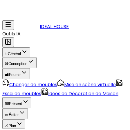
IDEAL HOUSE
Outils IA
✨
Général
🛠️
Conception
🛋️
Fournir
Changer de meubles
Mise en scène virtuelle
Essai de meubles
Idées de Décoration de Maison
🖼️
Présent
✏️
Éditer
📐
Plan