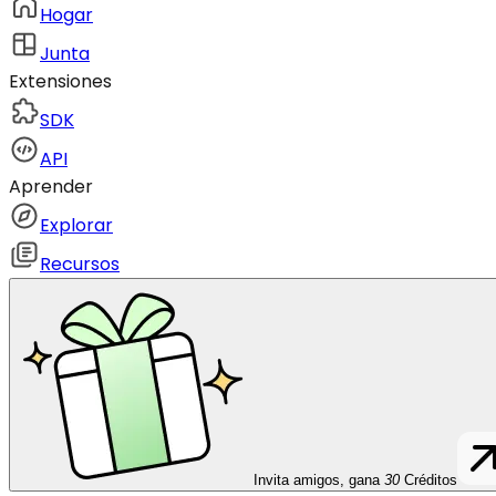
Hogar
Junta
Extensiones
SDK
API
Aprender
Explorar
Recursos
Invita amigos, gana
30
Créditos