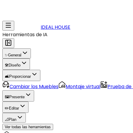
IDEAL HOUSE
Herramientas de IA
✨
General
🛠️
Diseño
🛋️
Proporcionar
Cambiar los Muebles
Montaje virtual
Prueba de
🖼️
Presente
✏️
Editar
📐
Plan
Ver todas las herramientas