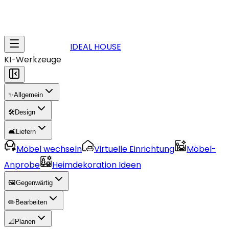
IDEAL HOUSE
KI-Werkzeuge
✨
Allgemein
🛠️
Design
🛋️
Liefern
Möbel wechseln
Virtuelle Einrichtung
Möbel-
Anprobe
Heimdekoration Ideen
🖼️
Gegenwärtig
✏️
Bearbeiten
📐
Planen