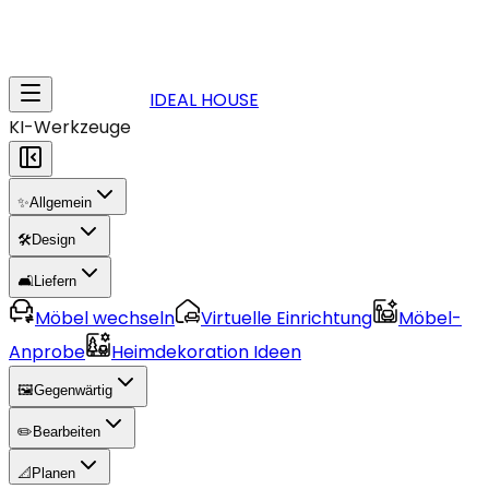
IDEAL HOUSE
KI-Werkzeuge
✨
Allgemein
🛠️
Design
🛋️
Liefern
Möbel wechseln
Virtuelle Einrichtung
Möbel-
Anprobe
Heimdekoration Ideen
🖼️
Gegenwärtig
✏️
Bearbeiten
📐
Planen