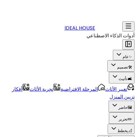
IDEAL HOUSE
أدوات الذكاء الاصطناعي
✨
عام
🛠️
تصميم
🛋️
تأثيث
تغيير الأثاث
المرحلة الافتراضية
تجربة الأثاث
أفكار
تزيين المنزل
🖼️
حاضر
✏️
تحرير
📐
يخطط